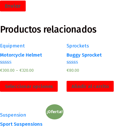
Productos relacionados
Equipment
Sprockets
Motorcycle Helmet
Buggy Sprocket
Valorado
Valorado
€
300.00
–
€
320.00
€
80.00
en
en
4.00
4.00
de 5
de 5
Seleccionar opciones
Añadir al carrito
¡Oferta!
Suspension
Sport Suspensions