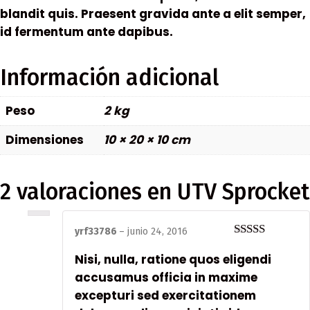
blandit quis. Praesent gravida ante a elit semper,
id fermentum ante dapibus.
Información adicional
Peso
2 kg
Dimensiones
10 × 20 × 10 cm
2 valoraciones en
UTV Sprocket
yrf33786
–
junio 24, 2016
Valorado
Nisi, nulla, ratione quos eligendi
en
4
de 5
accusamus officia in maxime
excepturi sed exercitationem