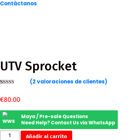
Contáctanos
UTV Sprocket
(
2
valoraciones de clientes)
Valorado
2
3.50
€
80.00
sobre 5
basado
en
Maya / Pre-sale Questions
puntuaciones
de
Need Help? Contact Us via WhatsApp
clientes
UTV
Añadir al carrito