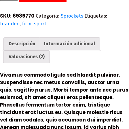
Sprocket
cantidad
SKU:
6939770
Categoría:
Sprockets
Etiquetas:
branded
,
firm
,
sport
Descripción
Información adicional
Valoraciones (2)
Vivamus commodo ligula sed blandit pulvinar.
Suspendisse nec metus convallis, auctor urna
quis, sagittis purus. Morbi tempor ante nec purus
euismod, sit amet aliquet eros pellentesque.
Phasellus fermentum tortor enim, tristique
tincidunt erat luctus eu. Quisque molestie risus
vel diam sodales, quis accumsan dui imperdiet.
Aenean malesuada nunc ipsum, id varius nibh