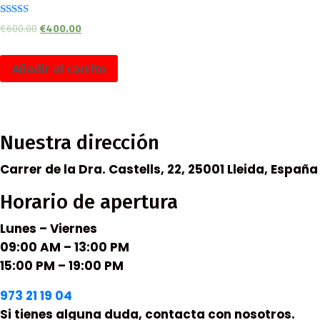
Valorado
€
600.00
€
400.00
en
4.50
de 5
Añadir al carrito
Nuestra dirección
Carrer de la Dra. Castells, 22, 25001 Lleida, España
Horario de apertura
Lunes – Viernes
09:00 AM – 13:00 PM
15:00 PM – 19:00 PM
973 21 19 04
Si tienes alguna duda, contacta con nosotros.