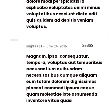
dolore modi perspiciatis id
explicabo voluptates animi minus
voluptatibus nesciunt dicta odit
quis quidem ad debitis veniam
voluptas.
mnj99781
–
junio 24, 2016
Valorado
Magnam, ipsa, consequatur,
en
3
de
5
tempora, voluptas aut temporibus
accusantium quibusdam
necessitatibus cumque aliquam
eum totam dolorem dignissimos
placeat commodi ipsum eaque
quam molestiae iste assumenda
inventore vitae quasi