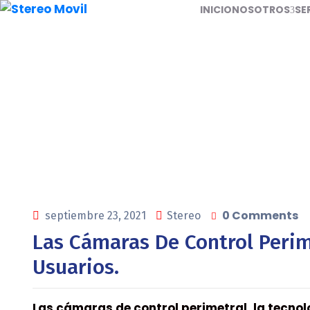
INICIO
NOSOTROS
SE
Latests
0 Comments
septiembre 23, 2021
Stereo
Las Cámaras De Control Perim
Usuarios.
Las cámaras de control perimetral, la tecno