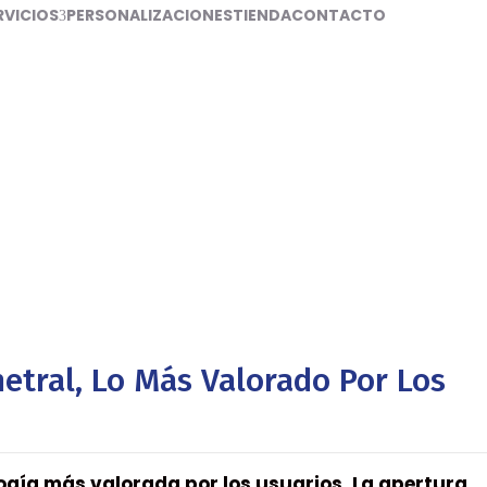
RVICIOS
PERSONALIZACIONES
TIENDA
CONTACTO
etral, Lo Más Valorado Por Los
logía más valorada por los usuarios. La apertura