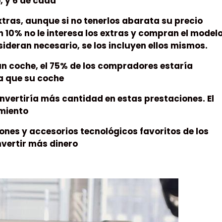
, y 6 de cada
xtras, aunque si no tenerlos abarata su precio
un 10% no le interesa los extras y compran el model
nsideran necesario, se los incluyen ellos mismos.
n coche, el 75% de los compradores estaría
a que su coche
invertiría más cantidad en estas prestaciones. El
amiento
ones y accesorios tecnológicos favoritos de los
nvertir más dinero