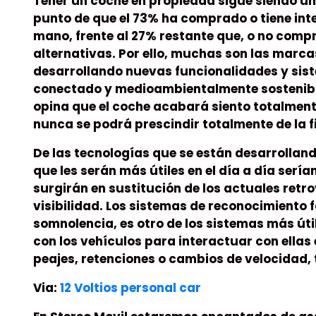
Tener un coche en propiedad sigue siendo una
punto de que el 73% ha comprado o tiene int
mano, frente al 27% restante que, o no comp
alternativas. Por ello, muchas son las marca
desarrollando nuevas funcionalidades y sis
conectado y medioambientalmente sostenible
opina que el coche acabará siento totalmen
nunca se podrá prescindir totalmente de la f
De las tecnologías que se están desarrollan
que les serán más útiles en el día a día serí
surgirán en sustitución de los actuales retro
visibilidad. Los sistemas de reconocimiento 
somnolencia, es otro de los sistemas más út
con los vehículos para interactuar con ella
peajes, retenciones o cambios de velocidad, 
Via:
12 Voltios personal car