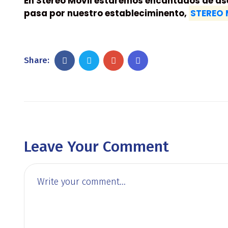
En
Stereo Movil
estaremos encantados de ase
pasa por nuestro estableciminento,
STEREO 
Share:
Leave Your Comment