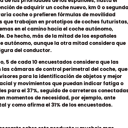
 de las prioridades de los españoles, hasta el
ención de adquirir un coche nuevo, km 0 o segund
raría coche o prefieren fórmulas de movilidad
s que trabajan en prototipos de coches futuristas
temas en el camino hacia el coche autónomo,
. De hecho, más de la mitad de los españoles
te autónomo, aunque la otra mitad considera que
igura del conductor.
do, 5 de cada 10 encuestados considera que las
an las cámaras de control perimetral del coche, que
visores para la identificación de objetos y mejor
facial y movimientos que puedan indicar fatiga o
iles para el 37%, seguido de carreteras conectada
s en momentos de necesidad, por ejemplo, ante
tal y como afirma el 31% de los encuestados.